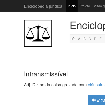
Enciclopedia juridica
Início
Projeto
Visão g
Enciclo
A
B
C
D
E
Intransmissível
Adj. Diz-se da coisa gravada com
cláusula 
Intr