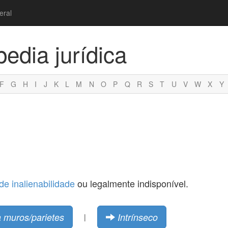
eral
pedia jurídica
F
G
H
I
J
K
L
M
N
O
P
Q
R
S
T
U
V
W
X
Y
de inalienabilidade
ou legalmente indisponível.
a muros/parietes
Intrínseco
|