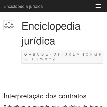
Enciclopedia juridica
Enciclopedia
jurídica
A
B
C
D
E
F
G
H
I
J
K
L
M
N
O
P
Q
R
S
T
U
V
W
X
Y
Z
Interpretação dos contratos
Entendimento baseado nos princípios da herme-