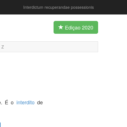
Interdictum recuperandae possessionis
Ediçao 2020
Z
e. É o
interdito
de