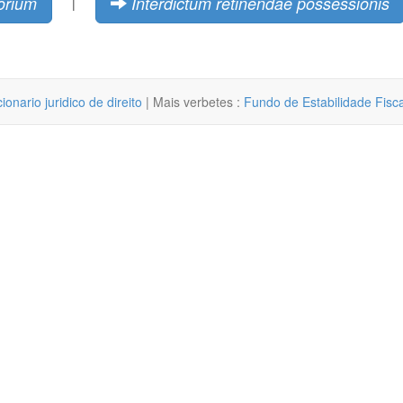
torium
Interdictum retinendae possessionis
|
cionario juridico de direito
| Mais verbetes :
Fundo de Estabilidade Fisca