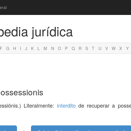
eral
pedia jurídica
F
G
H
I
J
K
L
M
N
O
P
Q
R
S
T
U
V
W
X
Y
possessionis
ssiônis.) Literalmente:
interdito
de recuperar a poss