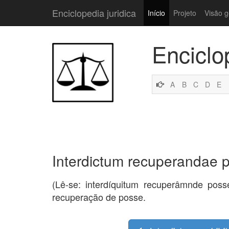
Enciclopedia juridica
Início
Projeto
Visão g
Enciclo
A
B
C
D
E
Interdictum recuperandae 
(Lê-se: interdíquitum recuperâmnde posse
recuperação de posse.