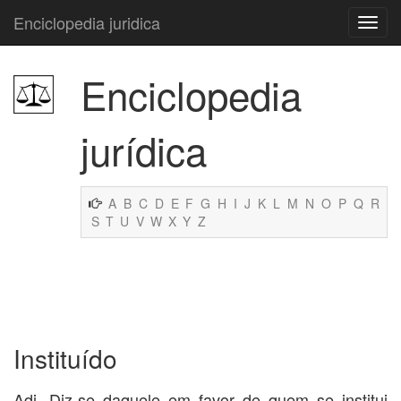
Enciclopedia juridica
Enciclopedia
jurídica
A
B
C
D
E
F
G
H
I
J
K
L
M
N
O
P
Q
R
S
T
U
V
W
X
Y
Z
Instituído
Adj. Diz-se daquele em favor de quem se institui