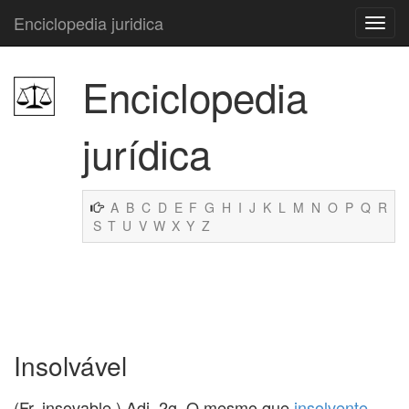
Enciclopedia juridica
Enciclopedia
jurídica
A
B
C
D
E
F
G
H
I
J
K
L
M
N
O
P
Q
R
S
T
U
V
W
X
Y
Z
Insolvável
(Fr. insovable.) Adj. 2g. O mesmo que
insolvente
.