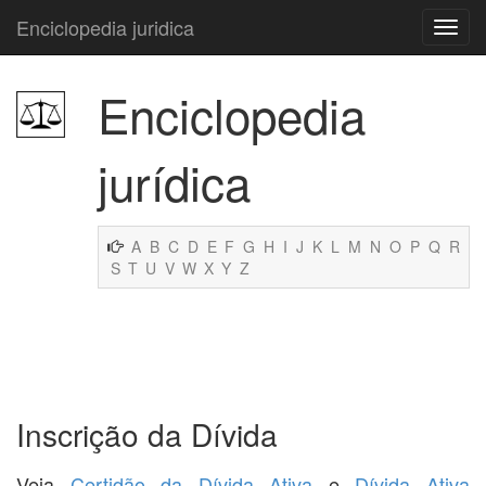
Enciclopedia juridica
Enciclopedia
jurídica
A
B
C
D
E
F
G
H
I
J
K
L
M
N
O
P
Q
R
S
T
U
V
W
X
Y
Z
Inscrição da Dívida
Veja
Certidão da Dívida Ativa
e
Dívida Ativa