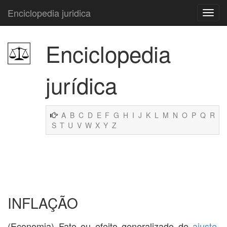
Enciclopedia juridica
Enciclopedia
jurídica
A
B
C
D
E
F
G
H
I
J
K
L
M
N
O
P
Q
R
S
T
U
V
W
X
Y
Z
INFLAÇÃO
(Economia) Fato ou efeito generalizado de
ajuste
,