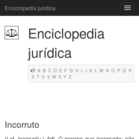
Enciclopedia juridica
Enciclopedia
jurídica
A
B
C
D
E
F
G
H
I
J
K
L
M
N
O
P
Q
R
S
T
U
V
W
X
Y
Z
Incorruto
(Lat. incoruptu.) Adj. O mesmo que incorrupto; não