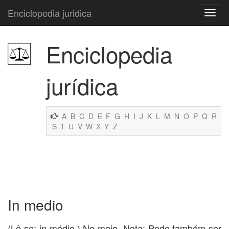
Enciclopedia juridica
Enciclopedia
jurídica
A
B
C
D
E
F
G
H
I
J
K
L
M
N
O
P
Q
R
S
T
U
V
W
X
Y
Z
In medio
(Lê-se: in médio.) No meio. Nota: Pode também ser