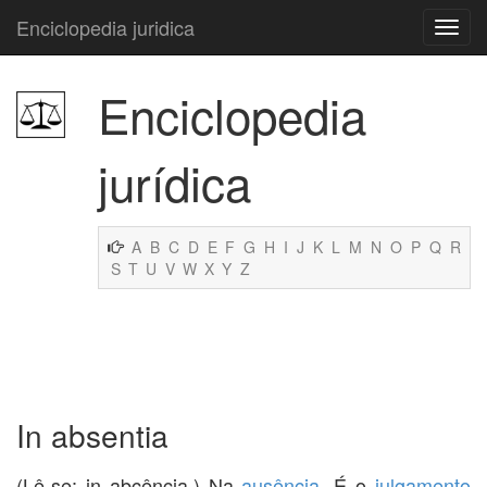
Enciclopedia juridica
Enciclopedia
jurídica
A
B
C
D
E
F
G
H
I
J
K
L
M
N
O
P
Q
R
S
T
U
V
W
X
Y
Z
In absentia
(Lê-se: in abcência.) Na
ausência
. É o
julgamento