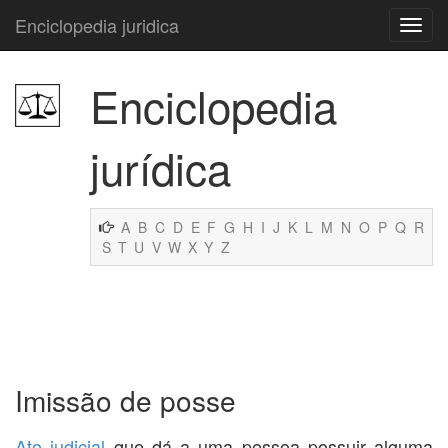
Enciclopedia juridica
Enciclopedia
jurídica
A
B
C
D
E
F
G
H
I
J
K
L
M
N
O
P
Q
R
S
T
U
V
W
X
Y
Z
Imissão de posse
Ato judicial
que dá a uma pessoa possuir alguma