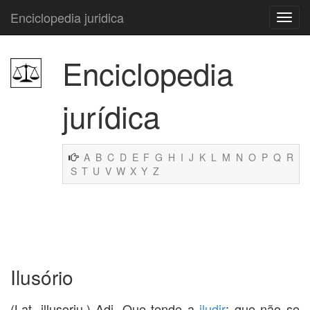
Enciclopedia juridica
Enciclopedia
jurídica
A
B
C
D
E
F
G
H
I
J
K
L
M
N
O
P
Q
R
S
T
U
V
W
X
Y
Z
Ilusório
(Lat. illusoriu.) Adj. Que tende a
iludir
; que não se