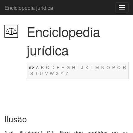
Enciclopedia juridica
Enciclopedia
jurídica
A
B
C
D
E
F
G
H
I
J
K
L
M
N
O
P
Q
R
S
T
U
V
W
X
Y
Z
Ilusão
(Lat. illusione.) S.f. Erro dos sentidos ou da