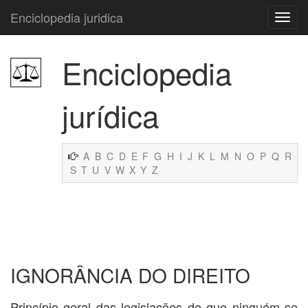
Enciclopedia juridica
Enciclopedia
jurídica
A
B
C
D
E
F
G
H
I
J
K
L
M
N
O
P
Q
R
S
T
U
V
W
X
Y
Z
IGNORÂNCIA DO DIREITO
Princípio geral das legislações de que ninguém se