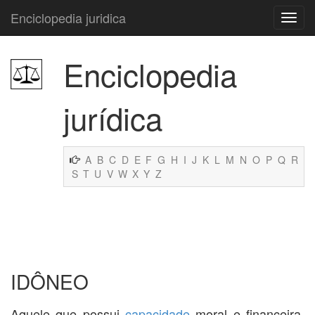
Enciclopedia juridica
Enciclopedia
jurídica
A
B
C
D
E
F
G
H
I
J
K
L
M
N
O
P
Q
R
S
T
U
V
W
X
Y
Z
IDÔNEO
Aquele que possui
capacidade
moral e financeira,