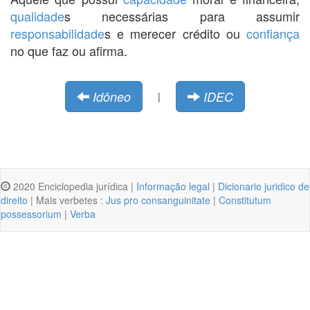
qualidade
s necessárias para assumir
responsabilidade
s e merecer crédito ou
confiança
no que faz ou afirma.
Idôneo
IDEC
|
2020 Enciclopedia jurídica |
Informação legal
|
Dicionario juridico de
direito
| Mais verbetes :
Jus pro consanguinitate
|
Constitutum
possessorium
|
Verba