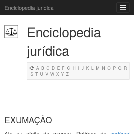
Enciclopedia juridica
Enciclopedia
jurídica
A
B
C
D
E
F
G
H
I
J
K
L
M
N
O
P
Q
R
S
T
U
V
W
X
Y
Z
EXUMAÇÃO
Ato ou efeito de exumar. Retirada do
cadáver