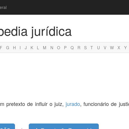
eral
pedia jurídica
F
G
H
I
J
K
L
M
N
O
P
Q
R
S
T
U
V
W
X
Y
 pretexto de influir o juiz,
jurado
, funcionário de just