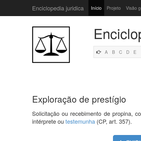
Enciclopedia juridica
Início
Projeto
Visão g
Enciclo
A
B
C
D
E
Exploração de prestígio
Solicitação ou recebimento de propina, com
intérprete ou
testemunha
(CP, art. 357).