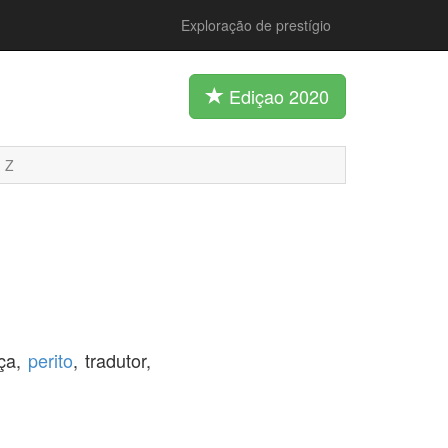
Exploração de prestígio
Ediçao 2020
Z
iça,
perito
, tradutor,