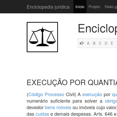
Enciclopedia juridica
Início
Projeto
Visão g
Enciclo
A
B
C
D
E
EXECUÇÃO POR QUANTI
(
Código
Processo
Civil) A
execução
por
qu
numerário suficiente para solver a
obrig
devedor
bens móveis
ou imóveis cujo valor
das
custas
e demais despesas. Arts. 646 e