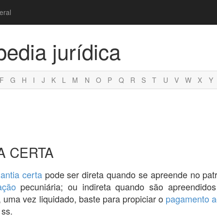
eral
pedia jurídica
F
G
H
I
J
K
L
M
N
O
P
Q
R
S
T
U
V
W
X
Y
A CERTA
antia certa
pode ser direta quando se apreende no pat
ação
pecuniária; ou indireta quando são apreendidos
, uma vez liquidado, baste para propiciar o
pagamento a
 ss.