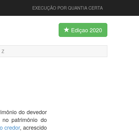
EXECUÇÃO POR QUANTIA CERTA
Ediçao 2020
Z
rimônio do devedor
 no patrimônio do
o credor
, acrescido