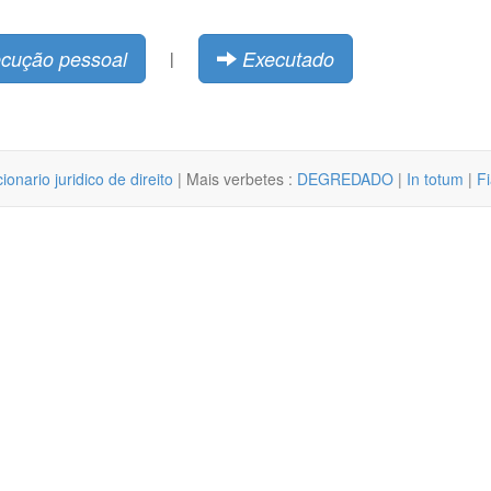
cução pessoal
Executado
|
cionario juridico de direito
| Mais verbetes :
DEGREDADO
|
In totum
|
F