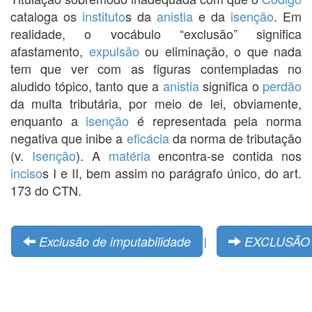
cataloga os
instituto
s da
anistia
e da
isenção
. Em
realidade, o vocábulo “exclusão” significa
afastamento,
expulsão
ou eliminação, o que nada
tem que ver com as figuras contempladas no
aludido tópico, tanto que a
anistia
significa o
perdão
da multa tributária, por meio de lei, obviamente,
enquanto a
isenção
é representada pela norma
negativa que inibe a
eficácia
da norma de tributação
(v.
Isenção
). A
matéria
encontra-se contida nos
inciso
s I e II, bem assim no parágrafo único, do art.
173 do CTN.
Exclusão de imputabilidade
EXCLUSÃO 
|