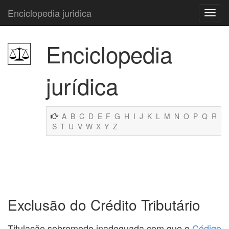
Enciclopedia juridica
Enciclopedia
jurídica
A
B
C
D
E
F
G
H
I
J
K
L
M
N
O
P
Q
R
S
T
U
V
W
X
Y
Z
Exclusão do Crédito Tributário
Titulação sobremodo inadequada com que o
Código