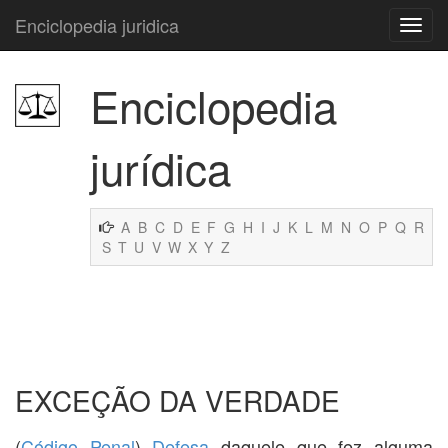
Enciclopedia juridica
Enciclopedia
jurídica
A
B
C
D
E
F
G
H
I
J
K
L
M
N
O
P
Q
R
S
T
U
V
W
X
Y
Z
EXCEÇÃO DA VERDADE
(
Código Penal
)
Defesa
daquele que fez alguma