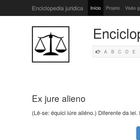
Enciclopedia juridica
Início
Projeto
Visão g
Enciclo
A
B
C
D
E
Ex jure alieno
(Lê-se: équici iúre aliéno.) Diferente da l