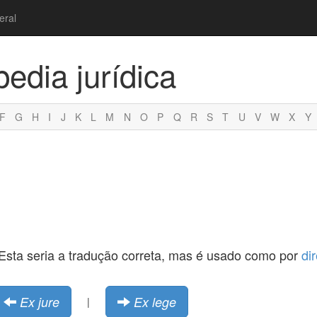
eral
pedia jurídica
F
G
H
I
J
K
L
M
N
O
P
Q
R
S
T
U
V
W
X
Y
ei. Esta seria a tradução correta, mas é usado como por
dir
Ex jure
Ex lege
|