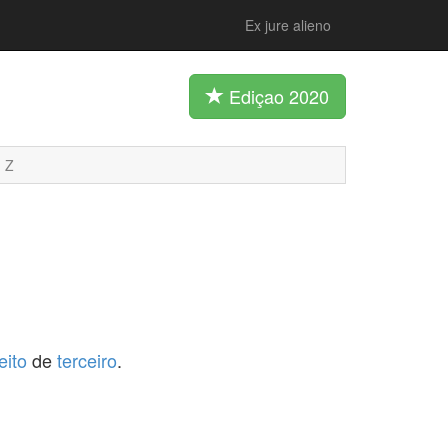
Ex jure alieno
Ediçao 2020
Z
eito
de
terceiro
.