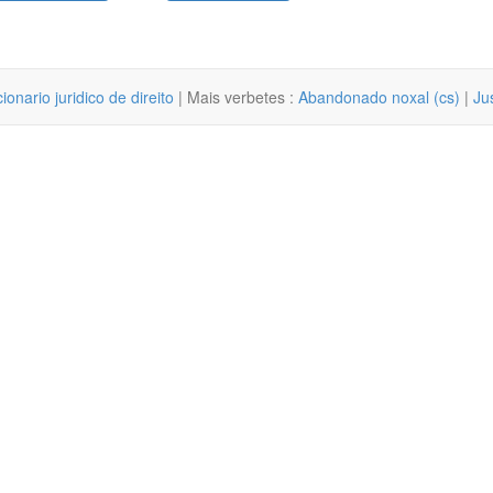
cionario juridico de direito
| Mais verbetes :
Abandonado noxal (cs)
|
Ju