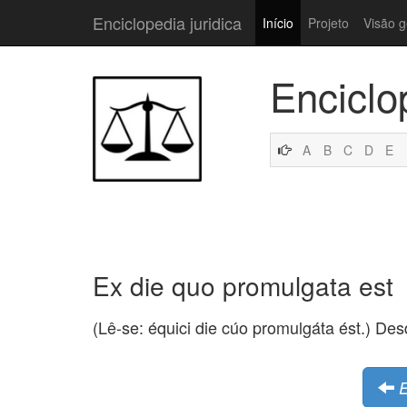
Enciclopedia juridica
Início
Projeto
Visão g
Enciclo
A
B
C
D
E
Ex die quo promulgata est
(Lê-se: équici die cúo promulgáta ést.) De
E