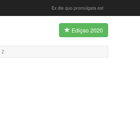
Ex die quo promulgata est
Ediçao 2020
Z