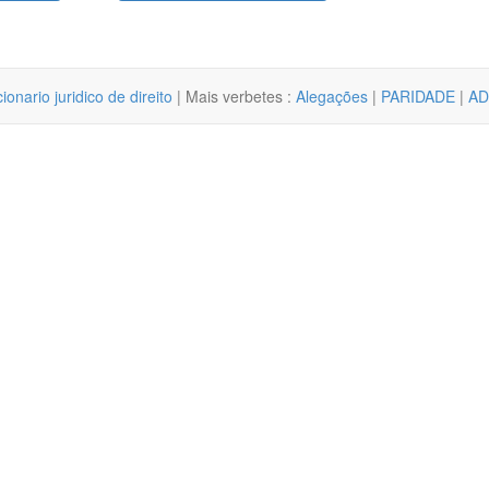
cionario juridico de direito
| Mais verbetes :
Alegações
|
PARIDADE
|
AD