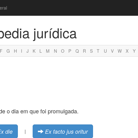
eral
pedia jurídica
F
G
H
I
J
K
L
M
N
O
P
Q
R
S
T
U
V
W
X
Y
sde o dia em que foi promulgada.
x die
Ex facto jus oritur
|