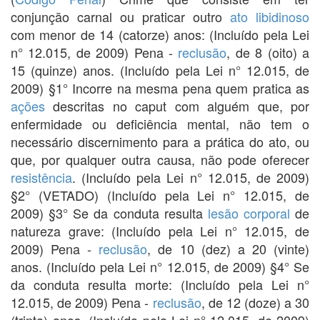
conjunção carnal ou praticar outro
ato libidinoso
com menor de 14 (catorze) anos: (Incluído pela Lei
n° 12.015, de 2009) Pena -
reclusão
, de 8 (oito) a
15 (quinze) anos. (Incluído pela Lei n° 12.015, de
2009) §1° Incorre na mesma pena quem pratica as
ações
descritas no caput com alguém que, por
enfermidade ou deficiência mental, não tem o
necessário discernimento para a prática do ato, ou
que, por qualquer outra causa, não pode oferecer
resistência
. (Incluído pela Lei n° 12.015, de 2009)
§2° (VETADO) (Incluído pela Lei n° 12.015, de
2009) §3° Se da conduta resulta
lesão corporal
de
natureza grave: (Incluído pela Lei n° 12.015, de
2009) Pena -
reclusão
, de 10 (dez) a 20 (vinte)
anos. (Incluído pela Lei n° 12.015, de 2009) §4° Se
da conduta resulta morte: (Incluído pela Lei n°
12.015, de 2009) Pena -
reclusão
, de 12 (doze) a 30
(trinta) anos. (Incluído pela Lei n° 12.015, de 2009)