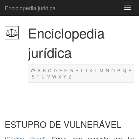
Enciclopedia juridica
Enciclopedia
jurídica
A
B
C
D
E
F
G
H
I
J
K
L
M
N
O
P
Q
R
S
T
U
V
W
X
Y
Z
ESTUPRO DE VULNERÁVEL
(
Código Penal
) Crime que consiste em ter