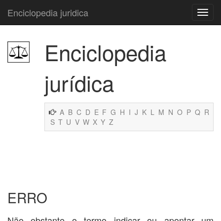
Enciclopedia juridica
Enciclopedia
jurídica
A
B
C
D
E
F
G
H
I
J
K
L
M
N
O
P
Q
R
S
T
U
V
W
X
Y
Z
ERRO
Não obstante o termo indicar ou apontar um