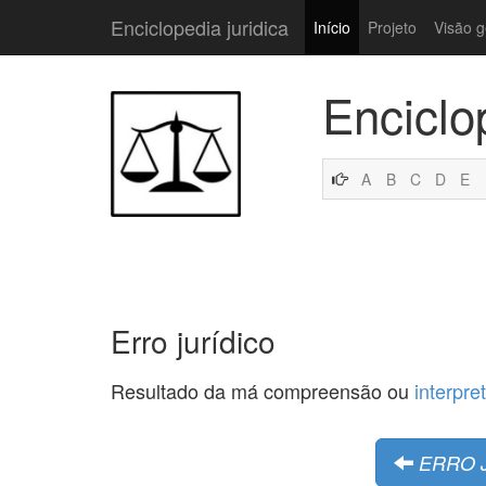
Enciclopedia juridica
Início
Projeto
Visão g
Enciclo
A
B
C
D
E
Erro jurídico
Resultado da má compreensão ou
interpre
ERRO 