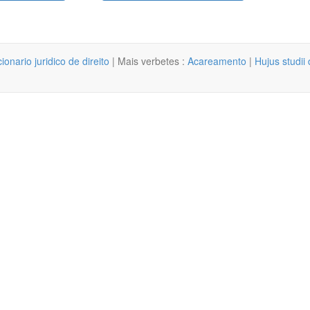
cionario juridico de direito
| Mais verbetes :
Acareamento
|
Hujus studii