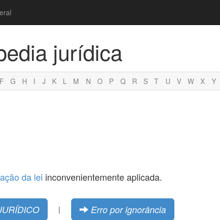
eral
pedia jurídica
F
G
H
I
J
K
L
M
N
O
P
Q
R
S
T
U
V
W
X
Y
tação da lei
inconvenientemente aplicada.
JURÍDICO
Erro por ignorância
|