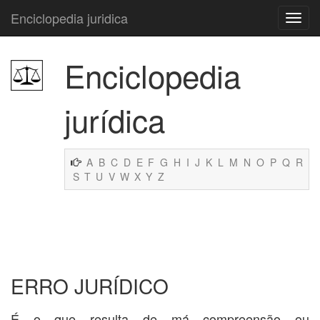
Enciclopedia juridica
Enciclopedia
jurídica
A
B
C
D
E
F
G
H
I
J
K
L
M
N
O
P
Q
R
S
T
U
V
W
X
Y
Z
ERRO JURÍDICO
É o que resulta de má compreensão ou