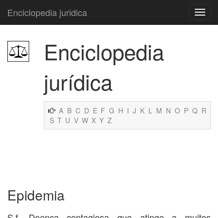
Enciclopedia juridica
Enciclopedia
jurídica
A
B
C
D
E
F
G
H
I
J
K
L
M
N
O
P
Q
R
S
T
U
V
W
X
Y
Z
Epidemia
S.f. Doença contagiosa que atinge a muitos