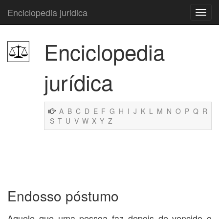
Enciclopedia juridica
Enciclopedia
jurídica
A
B
C
D
E
F
G
H
I
J
K
L
M
N
O
P
Q
R
S
T
U
V
W
X
Y
Z
Endosso póstumo
Aquele que uma pessoa faz depois de vencido o