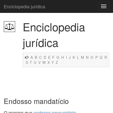
Enciclopedia juridica
Enciclopedia
jurídica
A
B
C
D
E
F
G
H
I
J
K
L
M
N
O
P
Q
R
S
T
U
V
W
X
Y
Z
Endosso mandatício
O mesmo que
endosso procuratório
.