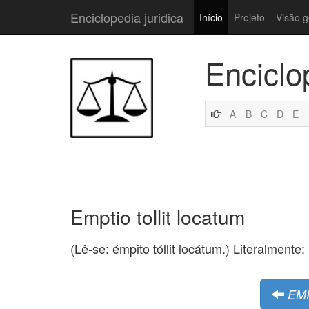
Enciclopedia juridica
Início
Projeto
Visão g
Enciclo
A
B
C
D
E
Emptio tollit locatum
(Lê-se: émpito tóllit locátum.) Literalment
EM