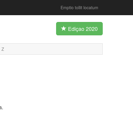
Emptio tollit locatum
Ediçao 2020
Z
a.