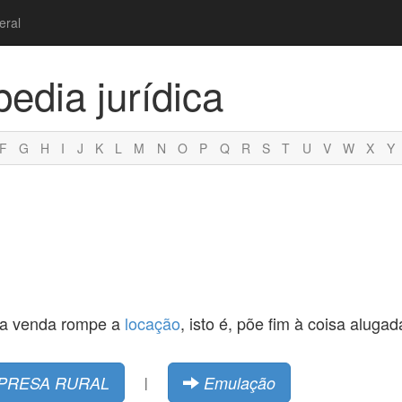
eral
pedia jurídica
F
G
H
I
J
K
L
M
N
O
P
Q
R
S
T
U
V
W
X
Y
e: a venda rompe a
locação
, isto é, põe fim à coisa alugad
PRESA RURAL
Emulação
|