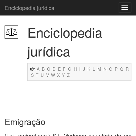
Enciclopedia juridica
Enciclopedia
jurídica
A
B
C
D
E
F
G
H
I
J
K
L
M
N
O
P
Q
R
S
T
U
V
W
X
Y
Z
Emigração
(Lat. emigratione.) S.f. Mudança voluntária de um