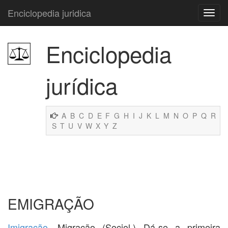
Enciclopedia juridica
Enciclopedia
jurídica
A
B
C
D
E
F
G
H
I
J
K
L
M
N
O
P
Q
R
S
T
U
V
W
X
Y
Z
EMIGRAÇÃO
Imigração
. Migração (Sociol.) Dá-se a primeira