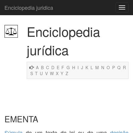
Enciclopedia juridica
Enciclopedia
jurídica
A
B
C
D
E
F
G
H
I
J
K
L
M
N
O
P
Q
R
S
T
U
V
W
X
Y
Z
EMENTA
Súmula
de um texto de lei ou de uma
decisão