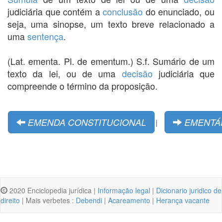
judiciária que contém a
conclusão
do enunciado, ou
seja, uma sinopse, um texto breve relacionado a
uma
sentença
.
(Lat. ementa. Pl. de ementum.) S.f. Sumário de um
texto da lei, ou de uma
decisão
judiciária que
compreende o término da proposição.
EMENDA CONSTITUCIONAL
EMENTÁ
|
2020 Enciclopedia jurídica |
Informação legal
|
Dicionario juridico de
direito
| Mais verbetes :
Debendi
|
Acareamento
|
Herança vacante