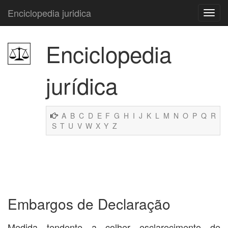
Enciclopedia juridica
Enciclopedia
jurídica
A
B
C
D
E
F
G
H
I
J
K
L
M
N
O
P
Q
R
S
T
U
V
W
X
Y
Z
Embargos de Declaração
Medida tendente a colher esclarecimento de