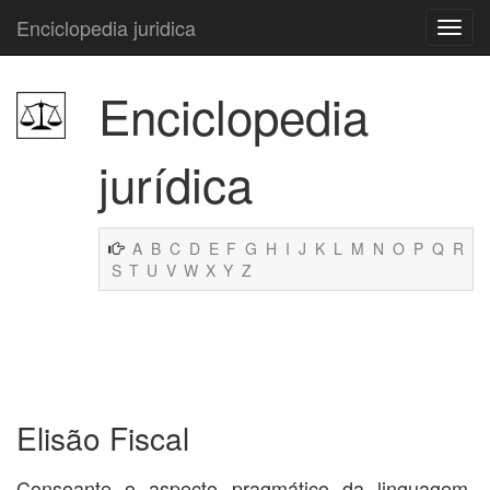
Enciclopedia juridica
Enciclopedia
jurídica
A
B
C
D
E
F
G
H
I
J
K
L
M
N
O
P
Q
R
S
T
U
V
W
X
Y
Z
Elisão Fiscal
Consoante o aspecto pragmático da linguagem,