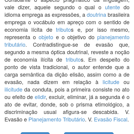
vale dizer, aquele segundo o qual o
utente
do
idioma emprega as expressões, a
doutrina
brasileira
emprega o vocábulo em apreço com o sentido de
economia lícita de
tributo
s e, por isso mesmo,
representa o
objeto
e o objetivo do
planejamento
tributário
. Contradistingue-se de evasão que,
segundo a mesma óptica doutrinal, reveste a noção
de economia ilícita de
tributo
s. Em despeito do
ponto de vista tradicional, o autor entende que a
carga semântica da dição elisão, assim como a de
evasão, nada dizem em relação à
licitude
ou
ilicitude
da conduta, pois a primeira consiste no ato
ou efeito de
elidir
, excluir, eliminar, já a segunda é o
ato de evitar, donde, sob o prisma etimológico, a
discriminação usual afigura-se descabida. V.
Evasão e
Planejamento Tributário
. V.
Evasão Fiscal
.