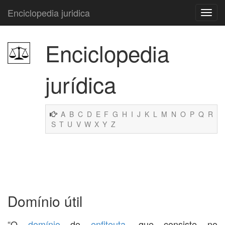
Enciclopedia juridica
Enciclopedia
jurídica
A
B
C
D
E
F
G
H
I
J
K
L
M
N
O
P
Q
R
S
T
U
V
W
X
Y
Z
Domínio útil
“O
domínio
do
enfiteuta
, que consiste no