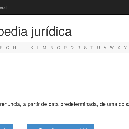
eral
pedia jurídica
F
G
H
I
J
K
L
M
N
O
P
Q
R
S
T
U
V
W
X
Y
enuncia, a partir de data predeterminada, de uma coisa,