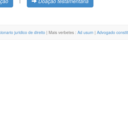
ção
Doação testamentária
|
cionario juridico de direito
| Mais verbetes :
Ad usum
|
Advogado consti