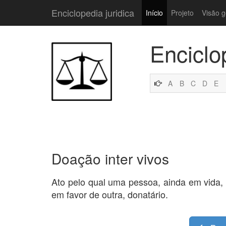
Enciclopedia juridica
Início
Projeto
Visão g
Enciclo
A
B
C
D
E
Doação inter vivos
Ato pelo qual uma pessoa, ainda em vida, r
em favor de outra, donatário.