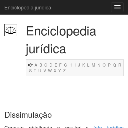
Enciclopedia juridica
Enciclopedia
jurídica
A
B
C
D
E
F
G
H
I
J
K
L
M
N
O
P
Q
R
S
T
U
V
W
X
Y
Z
Dissimulação
Conduta objetivada a ocultar o
fato jurídico