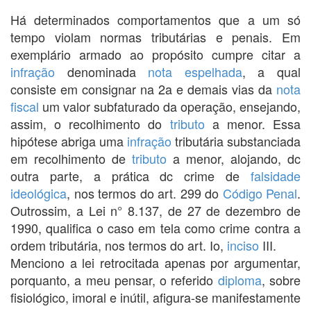
Há determinados comportamentos que a um só
tempo violam normas tributárias e penais. Em
exemplário armado ao propósito cumpre citar a
infração
denominada
nota espelhada
, a qual
consiste em consignar na 2a e demais vias da
nota
fiscal
um valor subfaturado da operação, ensejando,
assim, o recolhimento do
tributo
a menor. Essa
hipótese abriga uma
infração
tributária substanciada
em recolhimento de
tributo
a menor, alojando, dc
outra parte, a prática dc crime de
falsidade
ideológica
, nos termos do art. 299 do
Código Penal
.
Outrossim, a Lei n° 8.137, de 27 de dezembro de
1990, qualifica o caso em tela como crime contra a
ordem tributária, nos termos do art. Io,
inciso
III.
Menciono a lei retrocitada apenas por argumentar,
porquanto, a meu pensar, o referido
diploma
, sobre
fisiológico, imoral e inútil, afigura-se manifestamente