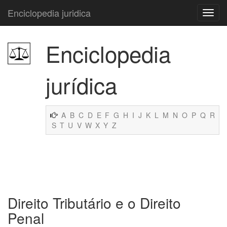
Enciclopedia juridica
Enciclopedia
jurídica
A
B
C
D
E
F
G
H
I
J
K
L
M
N
O
P
Q
R
S
T
U
V
W
X
Y
Z
Direito Tributário e o Direito
Penal