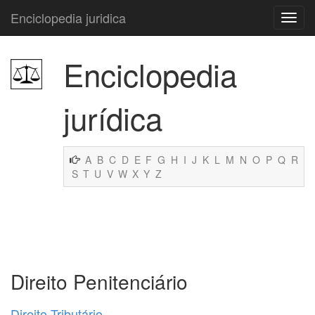
Enciclopedia juridica
Enciclopedia
jurídica
A
B
C
D
E
F
G
H
I
J
K
L
M
N
O
P
Q
R
S
T
U
V
W
X
Y
Z
Direito Penitenciário
Direito Tributário
.