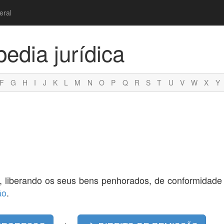
eral
pedia jurídica
F
G
H
I
J
K
L
M
N
O
P
Q
R
S
T
U
V
W
X
Y
, liberando os seus bens penhorados, de conformidad
ão
.