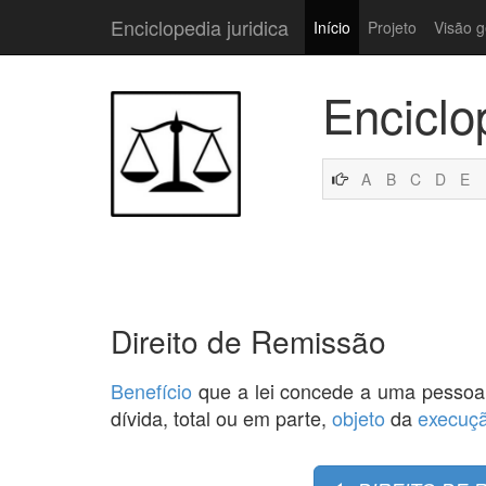
Enciclopedia juridica
Início
Projeto
Visão g
Enciclo
A
B
C
D
E
Direito de Remissão
Benefício
que a lei concede a uma pessoa
dívida, total ou em parte,
objeto
da
execuç