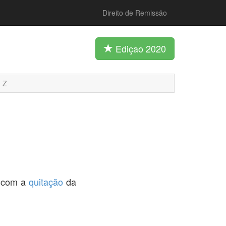
Direito de Remissão
Ediçao 2020
Z
e com a
quitação
da