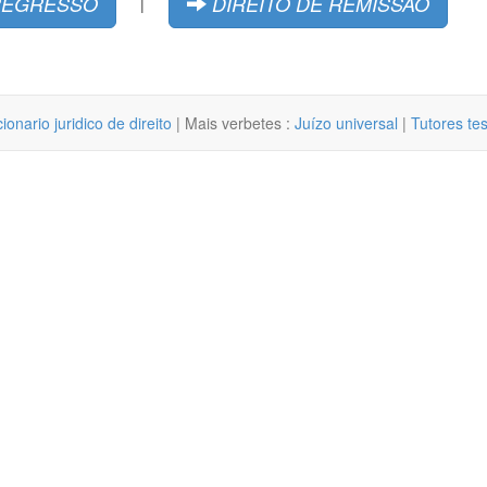
 REGRESSO
DIREITO DE REMISSÃO
|
cionario juridico de direito
| Mais verbetes :
Juízo universal
|
Tutores te