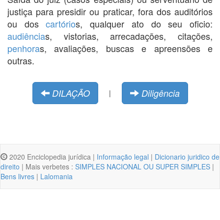
justiça para presidir ou praticar, fora dos auditórios
ou dos
cartório
s, qualquer ato do seu oficio:
audiência
s, vistorias, arrecadações, citações,
penhora
s, avaliações, buscas e apreensões e
outras.
DILAÇÃO
Diligência
|
2020 Enciclopedia jurídica |
Informação legal
|
Dicionario juridico de
direito
| Mais verbetes :
SIMPLES NACIONAL OU SUPER SIMPLES
|
Bens livres
|
Lalomania