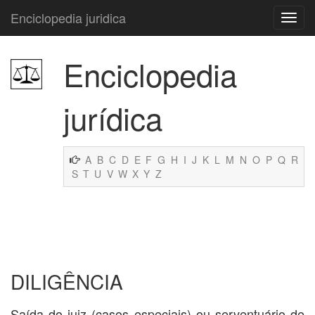
Enciclopedia juridica
Enciclopedia
jurídica
A
B
C
D
E
F
G
H
I
J
K
L
M
N
O
P
Q
R
S
T
U
V
W
X
Y
Z
DILIGÊNCIA
Saída do juiz (casos especiais) ou serventuário de