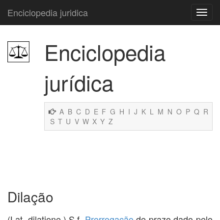
Enciclopedia juridica
Enciclopedia
jurídica
A
B
C
D
E
F
G
H
I
J
K
L
M
N
O
P
Q
R
S
T
U
V
W
X
Y
Z
Dilação
(Lat. dilatione.) S.f.
Prorrogação
de prazo dado pelo