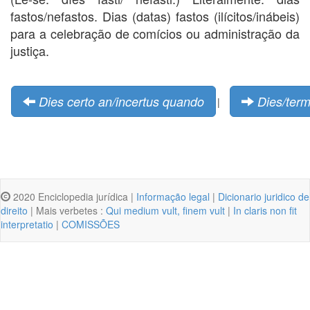
fastos/nefastos. Dias (datas) fastos (ilícitos/inábeis)
para a celebração de comícios ou administração da
justiça.
Dies certo an/incertus quando
Dies/term
|
2020 Enciclopedia jurídica |
Informação legal
|
Dicionario juridico de
direito
| Mais verbetes :
Qui medium vult, finem vult
|
In claris non fit
interpretatio
|
COMISSÕES