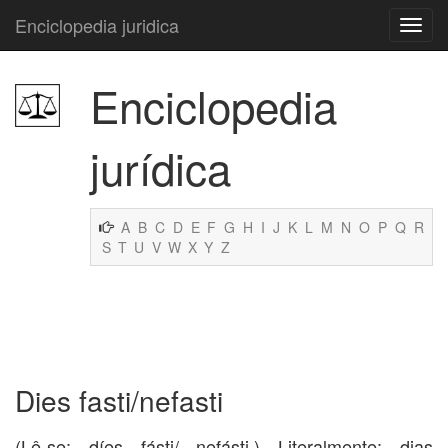
Enciclopedia juridica
Enciclopedia
jurídica
A
B
C
D
E
F
G
H
I
J
K
L
M
N
O
P
Q
R
S
T
U
V
W
X
Y
Z
Dies fasti/nefasti
(Lê-se: díes fásti/ nefásti.) Literalmente: dias