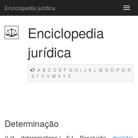
Enciclopedia juridica
Enciclopedia
jurídica
A
B
C
D
E
F
G
H
I
J
K
L
M
N
O
P
Q
R
S
T
U
V
W
X
Y
Z
Determinação
(Lat. determinatione.) S.f. Resolução,
decisão
;