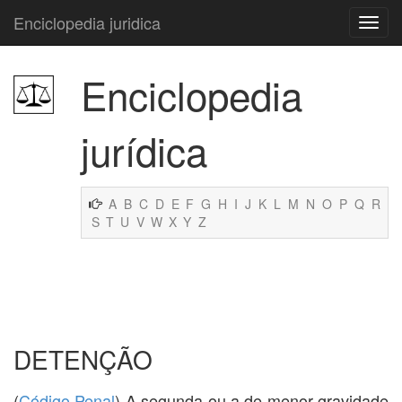
Enciclopedia juridica
Enciclopedia
jurídica
A
B
C
D
E
F
G
H
I
J
K
L
M
N
O
P
Q
R
S
T
U
V
W
X
Y
Z
DETENÇÃO
(
Código Penal
) A segunda ou a de menor gravidade