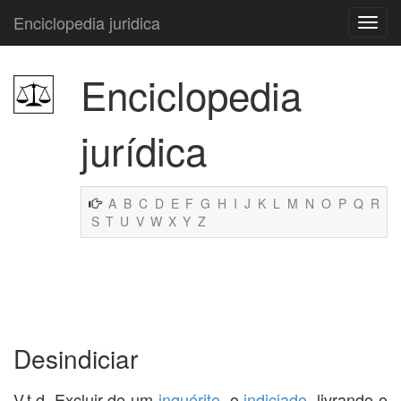
Enciclopedia juridica
Enciclopedia
jurídica
A
B
C
D
E
F
G
H
I
J
K
L
M
N
O
P
Q
R
S
T
U
V
W
X
Y
Z
Desindiciar
V.t.d. Excluir de um
inquérito
, o
indiciado
, livrando-o