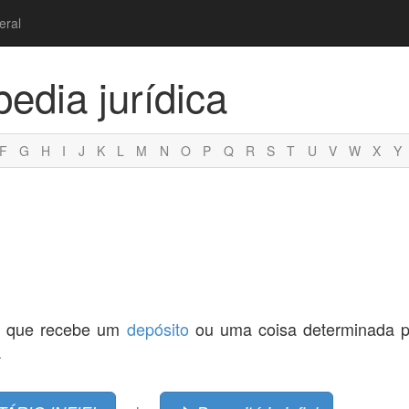
eral
pedia jurídica
F
G
H
I
J
K
L
M
N
O
P
Q
R
S
T
U
V
W
X
Y
ele que recebe um
depósito
ou uma coisa determinada p
.