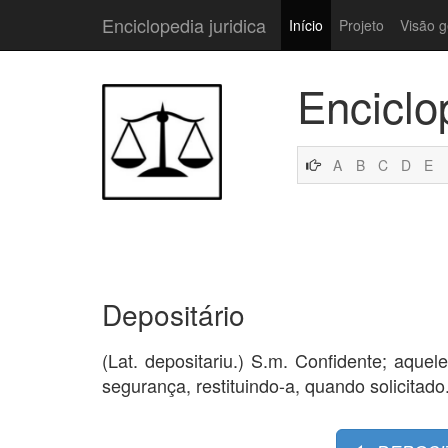
Enciclopedia juridica
Início
Projeto
Visão g
Enciclo
A
B
C
D
E
Depositário
(Lat. depositariu.) S.m. Confidente; aqu
segurança, restituindo-a, quando solicitado