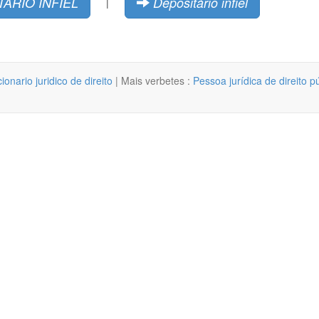
ÁRIO INFIEL
Depositário infiel
|
cionario juridico de direito
| Mais verbetes :
Pessoa jurídica de direito p