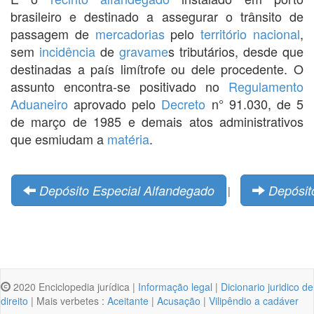
brasileiro e destinado a assegurar o trânsito de
passagem de
mercadorias
pelo
território nacional
,
sem
incidência
de
gravame
s tributários, desde que
destinadas a país limítrofe ou dele procedente. O
assunto encontra-se positivado no
Regulamento
Aduaneiro
aprovado pelo
Decreto
n° 91.030, de 5
de março de 1985 e demais atos administrativos
que esmiudam a
matéria
.
Depósito Especial Alfandegado
Depósito
|
2020 Enciclopedia jurídica |
Informação legal
|
Dicionario juridico de
direito
| Mais verbetes :
Aceitante
|
Acusação
|
Vilipêndio a cadáver