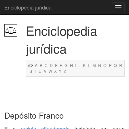
Enciclopedia juridica
Enciclopedia
jurídica
A
B
C
D
E
F
G
H
I
J
K
L
M
N
O
P
Q
R
S
T
U
V
W
X
Y
Z
Depósito Franco
E o
recinto alfandegado
instalado em porto