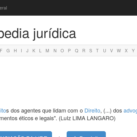
eral
pedia jurídica
F
G
H
I
J
K
L
M
N
O
P
Q
R
S
T
U
V
W
X
Y
ito
s dos agentes que lidam com o
Direito
, (...) dos
advo
amentos éticos e legais". (LuIz LIMA LANGARO)