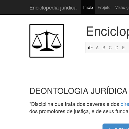
Enciclopedia juridica
Início
Projeto
Visão g
Enciclo
A
B
C
D
E
DEONTOLOGIA JURÍDICA
"Disciplina que trata dos deveres e dos
dire
dos promotores de justiça, e de seus fund